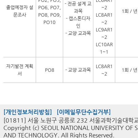
- 전공 설계 교
졸업예정자 설
PO6, PO7,
~2
과목
1회 / 년
문조사
PO8, PO9,
LC8AR1
- 캡스톤디자
PO10
~2
인
LC9AR1
- 교양 교과목
~2
LC10AR
1~1
자기발전 계획
LC8AR1
PO8
- 교양 교과목
1회 / 년
서
~2
[개인정보처리방침]
[이메일무단수집거부]
[01811] 서울 노원구 공릉로 232 서울과학기술대학
Copyright (c) SEOUL NATIONAL UNIVERSITY OF 
AND TECHNOLOGY. All Rights Reserved.