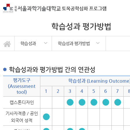
토목공학심화 프로그램
학습성과 평가방법
학습성과
학습성과 평가방법
교육목표와의 연계성
프로그램 학습성과
학습성과 평가방법
프로그램 목표
교과과정
학습성과
학생정보
교수정보
교육환경
학습성과와 평가방법 간의 연관성
평가도구
학습성과 (Learning Outcome
(Assessment
1
2
3
4
5
6
7
tool)
캡스톤디자인
기사자격증 / 공인
외국어 성적