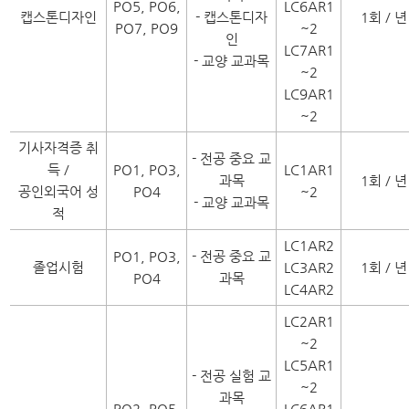
PO5, PO6,
LC6AR1
캡스톤디자인
- 캡스톤디자
1회 / 년
PO7, PO9
~2
인
LC7AR1
- 교양 교과목
~2
LC9AR1
~2
기사자격증 취
- 전공 중요 교
득 /
PO1, PO3,
LC1AR1
과목
1회 / 년
공인외국어 성
PO4
~2
- 교양 교과목
적
LC1AR2
PO1, PO3,
- 전공 중요 교
졸업시험
LC3AR2
1회 / 년
PO4
과목
LC4AR2
LC2AR1
~2
LC5AR1
- 전공 실험 교
~2
과목
PO2, PO5,
LC6AR1